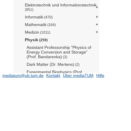
Elektrotechnik und Informationstechnik
(951)
Informatik
(470)
Mathematik
(164)
Medizin
(1011)
Physik
(259)
Assistant Professorship "Physics of
Energy Conversion and Storage"
(Prof. Bandarenka)
(3)
Dark Matter (Dr. Mertens)
(2)
Experimental Biophysics (Prof.
mediatum@ub.tum.de
Kontakt
Über mediaTUM
Hilfe
Duderstadt)
Experimental physics with cosmic
particles (Prof. Resconi)
(1)
Full Professorship Theorie komplexer
Biosysteme (Prof. Gerland)
(3)
Lehrstuhl für Biomedizinische Physik
(E17) - (Prof. Pfeiffer)
(22)
Lehrstuhl für Biomolekulare
Nanotechnologie (Prof. Dietz)
(3)