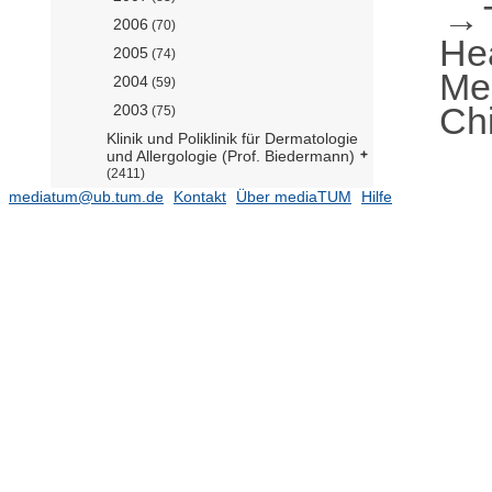
2006
(70)
He
2005
(74)
Me
2004
(59)
Chi
2003
(75)
Klinik und Poliklinik für Dermatologie
und Allergologie (Prof. Biedermann)
(2411)
mediatum@ub.tum.de
Kontakt
Über mediaTUM
Hilfe
Klinik und Poliklinik für
Frauenheilkunde (Prof. Kiechle)
(1646)
Klinik und Poliklinik für Hals-, Nasen-
und Ohrenheilkunde (Prof.
Wollenberg)
(861)
Klinik und Poliklinik für Innere
Medizin I, Kardiologie (Prof.
Laugwitz)
(1729)
Klinik und Poliklinik für Innere
Medizin II, Gastroenterologie (Prof.
Schmid)
(2735)
Klinik und Poliklinik für Innere
Medizin III, Hämatologie und
Onkologie (Prof. Bassermann)
(1641)