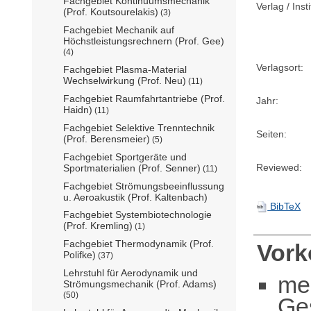
Fachgebiet Kontinuumsmechanik
Verlag / Insti
(Prof. Koutsourelakis)
(3)
Fachgebiet Mechanik auf
Höchstleistungsrechnern (Prof. Gee)
(4)
Verlagsort:
Fachgebiet Plasma-Material
Wechselwirkung (Prof. Neu)
(11)
Fachgebiet Raumfahrtantriebe (Prof.
Jahr:
Haidn)
(11)
Fachgebiet Selektive Trenntechnik
Seiten:
(Prof. Berensmeier)
(5)
Fachgebiet Sportgeräte und
Reviewed:
Sportmaterialien (Prof. Senner)
(11)
Fachgebiet Strömungsbeeinflussung
u. Aeroakustik (Prof. Kaltenbach)
BibTeX
Fachgebiet Systembiotechnologie
(Prof. Kremling)
(1)
Fachgebiet Thermodynamik (Prof.
Vor
Polifke)
(37)
Lehrstuhl für Aerodynamik und
me
Strömungsmechanik (Prof. Adams)
(50)
Ge