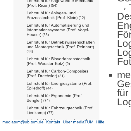
Lehrstuhl für Angewandte Mechanik
(Prof. Rixen)
(54)
De
Lehrstuhl für Anlagen- und
Prozesstechnik (Prof. Klein)
(12)
En
Lehrstuhl für Automatisierung und
Informationssysteme (Prof. Vogel-
För
Heuser)
(88)
Log
Lehrstuhl für Betriebswissenschaften
und Montagetechnik (Prof. Reinhart)
Log
(44)
Fot
Lehrstuhl für Bioverfahrenstechnik
(Prof. Weuster-Botz)
(9)
Lehrstuhl für Carbon-Composites
me
(Prof. Drechsler)
(31)
Ge
Lehrstuhl für Energiesysteme (Prof.
Spliethoff)
(44)
für
Lehrstuhl für Ergonomie (Prof.
Log
Bengler)
(74)
Lehrstuhl für Fahrzeugtechnik (Prof.
Lienkamp)
(77)
Lehrstuhl für Flugsystemdynamik
mediatum@ub.tum.de
Kontakt
Über mediaTUM
Hilfe
(Prof. Holzapfel)
(17)