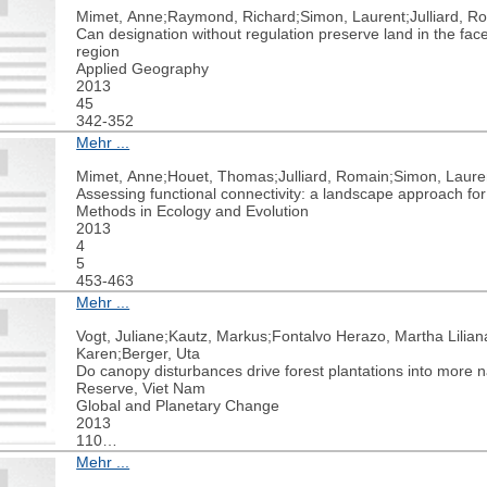
Mimet, Anne;Raymond, Richard;Simon, Laurent;Julliard, R
Can designation without regulation preserve land in the fac
region
Applied Geography
2013
45
342-352
Mehr ...
Mimet, Anne;Houet, Thomas;Julliard, Romain;Simon, Laure
Assessing functional connectivity: a landscape approach for
Methods in Ecology and Evolution
2013
4
5
453-463
Mehr ...
Vogt, Juliane;Kautz, Markus;Fontalvo Herazo, Martha Liliana;
Karen;Berger, Uta
Do canopy disturbances drive forest plantations into more 
Reserve, Viet Nam
Global and Planetary Change
2013
110
249-258
Mehr ...