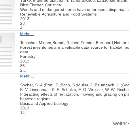
Türke, Manfred;Blattmann, Tamara;Knop, Eva;Kindermann, 
Nico;Fischer, Christina
Weeds and endangered herbs have unforeseen dispersal he
Renewable Agriculture and Food Systems
2013
28
4
380-383
Mehr ...
Teuscher, Miriam;Brandl, Roland;Förster, Bernhard;Hothorn
Forest inventories are a valuable data source for habitat mo
data
Forestry
2013
86
2
241-253
Mehr ...
Socher, S. A.;Prati, D.;Boch, S.;Muller, J.;Baumbach, H.;Goc
K. V.;Linsenmair, K. E.;Schulze, E. D.;Weisser, W. W.;Fische
Interacting effects of fertilization, mowing and grazing on p
between regions
Basic and Applied Ecology
2013
14
2
126-136
weiter