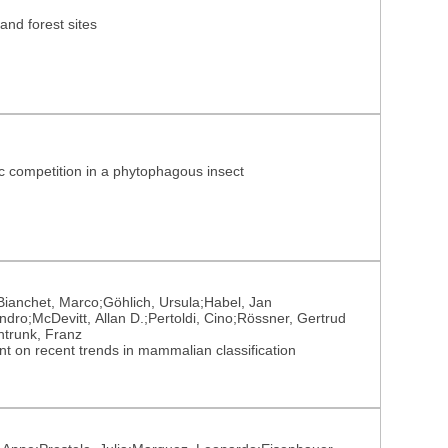
and forest sites
ic competition in a phytophagous insect
Bianchet, Marco;Göhlich, Ursula;Habel, Jan
ndro;McDevitt, Allan D.;Pertoldi, Cino;Rössner, Gertrud
ntrunk, Franz
nt on recent trends in mammalian classification