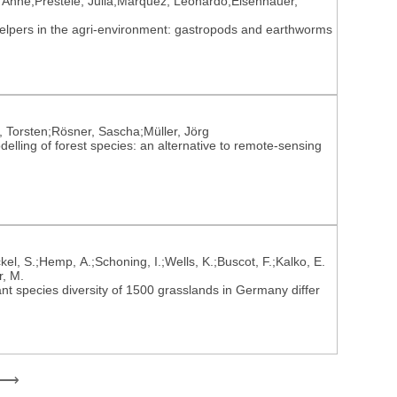
Anne;Prestele, Julia;Marquez, Leonardo;Eisenhauer,
lpers in the agri-environment: gastropods and earthworms
, Torsten;Rösner, Sascha;Müller, Jörg
delling of forest species: an alternative to remote-sensing
kel, S.;Hemp, A.;Schoning, I.;Wells, K.;Buscot, F.;Kalko, E.
r, M.
lant species diversity of 1500 grasslands in Germany differ