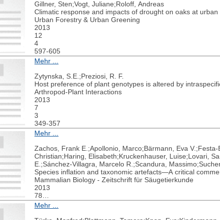
Gillner, Sten;Vogt, Juliane;Roloff, Andreas
Climatic response and impacts of drought on oaks at urban 
Urban Forestry & Urban Greening
2013
12
4
597-605
Mehr ...
Zytynska, S.E.;Preziosi, R. F.
Host preference of plant genotypes is altered by intraspecif
Arthropod-Plant Interactions
2013
7
3
349-357
Mehr ...
Zachos, Frank E.;Apollonio, Marco;Bärmann, Eva V.;Festa-
Christian;Haring, Elisabeth;Kruckenhauser, Luise;Lovari, Sa
E.;Sánchez-Villagra, Marcelo R.;Scandura, Massimo;Suche
Species inflation and taxonomic artefacts—A critical comme
Mammalian Biology - Zeitschrift für Säugetierkunde
2013
78
1
Mehr ...
1-6