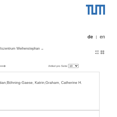
de
en
tszentrum Weihenstephan
Artikel pro Seite
ristian;Böhning-Gaese, Katrin;Graham, Catherine H.