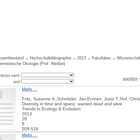
samtbestand
Hochschulbibliographie
2013
Fakultäten
Wissenschaf
Terrestrische Ökologie (Prof. Weißer)
rtieren nach:
weiter
und:
Mehr ...
Fritz, Susanne A.;Schnitzler, Jan;Eronen, Jussi T.;Hof, Ch
Diversity in time and space: wanted dead and alive
Trends in Ecology & Evolution
2013
28
9
509-516
Mehr ...