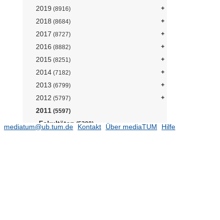
2019
(8916)
2018
(8684)
2017
(8727)
2016
(8882)
2015
(8251)
2014
(7182)
2013
(6799)
2012
(5797)
2011
(5597)
Fakultäten
(5280)
mediatum@ub.tum.de
Kontakt
Über mediaTUM
Hilfe
Architektur
(129)
Bau Geo Umwelt
(879)
Chemie
(33)
Elektrotechnik und Informationstechnik
(1098)
Informatik
(369)
Fachgebiet Algorithmische
Spieltheorie (Prof. Brandt)