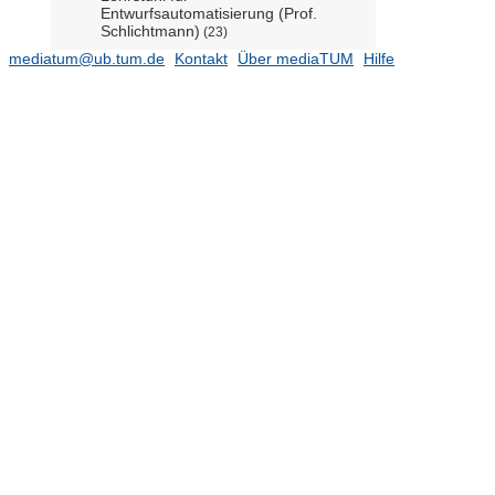
Entwurfsautomatisierung (Prof.
Schlichtmann)
(23)
mediatum@ub.tum.de
Kontakt
Über mediaTUM
Hilfe
Lehrstuhl für Halbleitertechnologie
(Prof. Amann)
(53)
Lehrstuhl für Hochfrequenzsysteme
der Fernerkundung (Prof. Detlefsen)
(3)
Lehrstuhl für Hochfrequenztechnik
(Prof. Eibert)
(65)
Lehrstuhl für Hochspannungs- und
Anlagentechnik (Prof. Kindersberger)
(7)
Lehrstuhl für Integrierte Systeme
(Prof. Herkersdorf)
(17)
Lehrstuhl für Kognitive Systeme
(Prof. Cheng)
(8)
Lehrstuhl für Kommunikationsnetze
(Prof. Eberspächer)
(46)
Lehrstuhl für Kommunikation und
Navigation (Prof. Günther)
(12)
Lehrstuhl für Medientechnik ((Prof.
Steinbach))
(34)