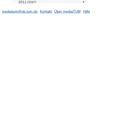
2011
(5597)
2010
(5441)
mediatum@ub.tum.de
Kontakt
Über mediaTUM
Hilfe
2009
(4613)
2008
(4136)
1989 - 2007
Elektronische Prüfungsarbeiten
Open Access Publikationen
Forschungsdaten
TUM.University Press
Sammlungen
Projekte
Einrichtungen