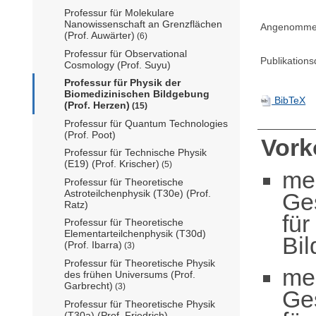
Professur für Molekulare
Nanowissenschaft an Grenzflächen
Angenommen 
(Prof. Auwärter)
(6)
Professur für Observational
Publikation
Cosmology (Prof. Suyu)
Professur für Physik der
Biomedizinischen Bildgebung
BibTeX
(Prof. Herzen)
(15)
Professur für Quantum Technologies
(Prof. Poot)
Vor
Professur für Technische Physik
(E19) (Prof. Krischer)
(5)
me
Professur für Theoretische
Astroteilchenphysik (T30e) (Prof.
Ge
Ratz)
für
Professur für Theoretische
Elementarteilchenphysik (T30d)
Bil
(Prof. Ibarra)
(3)
Professur für Theoretische Physik
me
des frühen Universums (Prof.
Garbrecht)
(3)
Ge
Professur für Theoretische Physik
(T30a) (Prof. Friedrich)