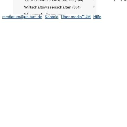
Wirtschaftswissenschaften
(384)
Wissenschaftszentrum
mediatum@ub.tum.de
Kontakt
Über mediaTUM
Hilfe
Weihenstephan
(1331)
Integrated Research Centers
(438)
Zentrale Einrichtungen
(257)
2018
(8684)
2017
(8727)
2016
(8882)
2015
(8251)
2014
(7182)
2013
(6799)
2012
(5797)
2011
(5597)
2010
(5441)
2009
(4613)
2008
(4136)
1989 - 2007