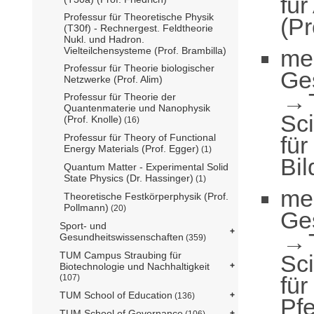
fü
Professur für Theoretische Physik
(Pr
(T30f) - Rechnergest. Feldtheorie
Nukl. und Hadron.
me
Vielteilchensysteme (Prof. Brambilla)
Professur für Theorie biologischer
Ge
Netzwerke (Prof. Alim)
Professur für Theorie der
Quantenmaterie und Nanophysik
Sc
(Prof. Knolle)
(16)
für
Professur für Theory of Functional
Energy Materials (Prof. Egger)
(1)
Bil
Quantum Matter - Experimental Solid
State Physics (Dr. Hassinger)
(1)
me
Theoretische Festkörperphysik (Prof.
Pollmann)
(20)
Ge
Sport- und
Gesundheitswissenschaften
(359)
TUM Campus Straubing für
Sc
Biotechnologie und Nachhaltigkeit
für
(107)
TUM School of Education
(136)
Pfe
TUM School of Governance
(106)