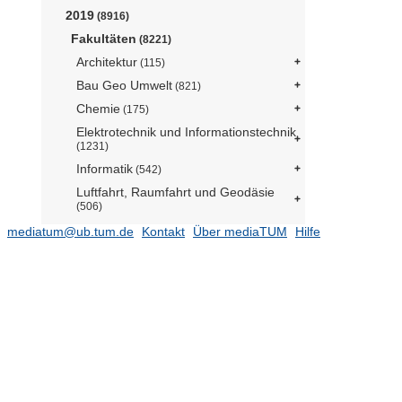
2019
(8916)
Fakultäten
(8221)
Architektur
(115)
Bau Geo Umwelt
(821)
Chemie
(175)
Elektrotechnik und Informationstechnik
(1231)
Informatik
(542)
Luftfahrt, Raumfahrt und Geodäsie
(506)
Maschinenwesen
(1235)
mediatum@ub.tum.de
Kontakt
Über mediaTUM
Hilfe
Mathematik
(163)
Medizin
(761)
Physik
(257)
Assistant Professorship "Physics of
Energy Conversion and Storage"
(Prof. Bandarenka)
(2)
Dark Matter (Dr. Mertens)
Experimental Biophysics (Prof.