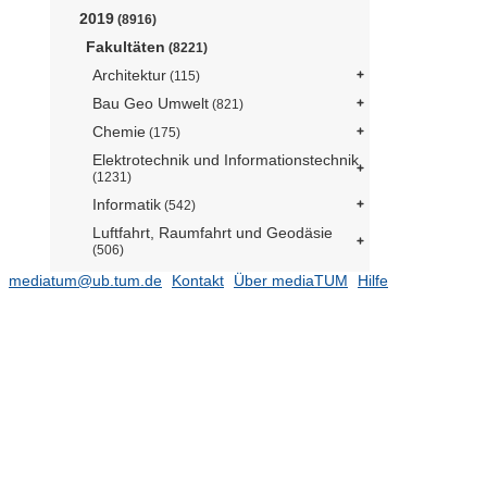
2019
(8916)
Fakultäten
(8221)
Architektur
(115)
Bau Geo Umwelt
(821)
Chemie
(175)
Elektrotechnik und Informationstechnik
(1231)
Informatik
(542)
Luftfahrt, Raumfahrt und Geodäsie
(506)
Maschinenwesen
(1235)
mediatum@ub.tum.de
Kontakt
Über mediaTUM
Hilfe
Mathematik
(163)
Medizin
(761)
Physik
(257)
Assistant Professorship "Physics of
Energy Conversion and Storage"
(Prof. Bandarenka)
(2)
Dark Matter (Dr. Mertens)
Experimental Biophysics (Prof.