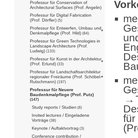
Vor
Professur für Conservation of
Architectural Surfaces (Prof. Angelin)
me
Professur für Digital Fabrication
(Prof. Dörfler)
(5)
Ge
Professur für Entwerfen, Umbau und
Denkmalpflege (Prof. Hild)
(84)
un
Professur für Green Technologies in
En
Landscape Architecture (Prof.
Ludwig)
(133)
De
Professur für Kunst in der Architektur
Bau
(Prof. Erlund)
(33)
Professur für Landschaftsarchitektur
me
regionaler Freiräume (Prof. Schöbel-
Rutschmann)
(197)
Ge
Professur für Neuere
Baudenkmalpflege (Prof. Putz)
(147)
De
Study reports / Studien
(8)
fü
Invited lectures / Eingeladene
Vorträge
(38)
(Pr
Keynote / Auftaktvortrag
(3)
Conference contribution /