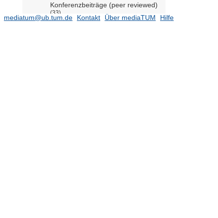
Konferenzbeiträge (peer reviewed)
(33)
mediatum@ub.tum.de
Kontakt
Über mediaTUM
Hilfe
Publikationen
(64)
Professur für Structural Design
(Prof. D'Acunto)
(80)
Professur für Urban Design (Prof.
Boucsein)
Raumplanung und Raumentwicklung
(Prof. Howe)
Sonstige Veröffentlichungen
(178)
Videodatenbank (Architektur)
(19)
Civil and Environmental Engineering
(12289)
Energy and Process Engineering
(14052)
Engineering Physics and
Computation
(5077)
Materials Engineering
(2945)
Mechanical Engineering
(11578)
Mobility Systems Engineering
(5532)