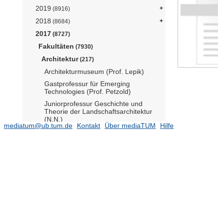
2019
(8916)
2018
(8684)
2017
(8727)
Fakultäten
(7930)
Architektur
(217)
Architekturmuseum (Prof. Lepik)
Gastprofessur für Emerging
Technologies (Prof. Petzold)
Juniorprofessur Geschichte und
Theorie der Landschaftsarchitektur
(N.N.)
mediatum@ub.tum.de
Kontakt
Über mediaTUM
Hilfe
Lehrstuhl für
Architekturgeschichte und
kuratorische Praxis (Prof. Lepik)
(2)
Lehrstuhl für Architekturinformatik
(Prof. Petzold)
(16)
Lehrstuhl für Architekturtechnologie
(komm. Prof. Petzold)
Lehrstuhl für Baugeschichte,
historische Bauforschung und
Denkmalpflege (Prof. Schuller)
(6)