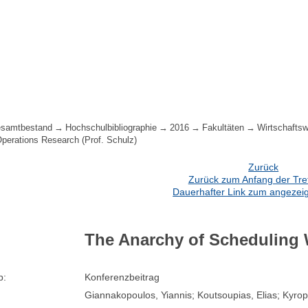
samtbestand
Hochschulbibliographie
2016
Fakultäten
Wirtschafts
Operations Research (Prof. Schulz)
Zurück
Zurück zum Anfang der Treff
Dauerhafter Link zum angezeig
The Anarchy of Scheduling
p:
Konferenzbeitrag
Giannakopoulos, Yiannis; Koutsoupias, Elias; Kyro