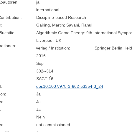
oautoren:
ja
:
international
Contribution:
Discipline-based Research
r:
Gairing, Martin; Savani, Rahul
Buchtitel:
Algorithmic Game Theory: 9th International Sympo
Liverpool, UK
mationen:
Verlag / Institution:
Springer Berlin Hei
2016
Sep
302--314
SAGT 1́6
I:
doi:10.1007/978-3-662-53354-3_24
ion:
Ja
ed:
Ja
:
Ja
:
Nein
ed:
not commissioned