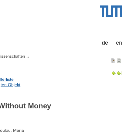
de
en
wissenschaften
erliste
ten Objekt
 Without Money
poulou, Maria