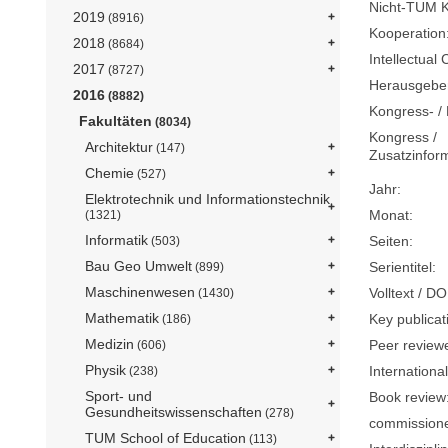
Nicht-TUM K
2019
(8916)
Kooperation
2018
(8684)
Intellectual 
2017
(8727)
Herausgebe
2016
(8882)
Kongress- / 
Fakultäten
(8034)
Kongress /
Architektur
(147)
Zusatzinfor
Chemie
(527)
Jahr:
Elektrotechnik und Informationstechnik
Monat:
(1321)
Informatik
Seiten:
(503)
Bau Geo Umwelt
Serientitel:
(899)
Maschinenwesen
Volltext / DO
(1430)
Mathematik
Key publicat
(186)
Medizin
Peer review
(606)
Physik
International
(238)
Sport- und
Book review
Gesundheitswissenschaften
(278)
commission
TUM School of Education
(113)