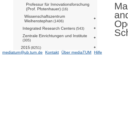
Ma
Professur für Innovationsforschung
(Prof. Pfotenhauer)
(16)
an
Wissenschaftszentrum
Ope
Weihenstephan
(1406)
Integrated Research Centers
(543)
Sc
Zentrale Einrichtungen und Institute
(305)
2015
(8251)
mediatum@ub.tum.de
Kontakt
Über mediaTUM
Hilfe
2014
(7182)
2013
(6799)
2012
(5797)
2011
(5597)
2010
(5441)
2009
(4613)
2008
(4136)
1989 - 2007
Elektronische Prüfungsarbeiten
Open Access Publikationen