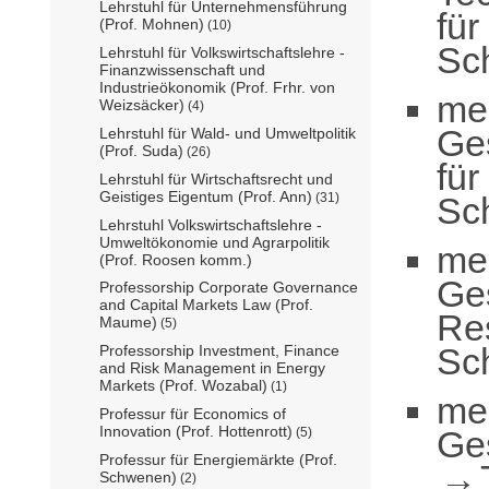
Lehrstuhl für Unternehmensführung
für
(Prof. Mohnen)
(10)
Sc
Lehrstuhl für Volkswirtschaftslehre -
Finanzwissenschaft und
Industrieökonomik (Prof. Frhr. von
me
Weizsäcker)
(4)
Ge
Lehrstuhl für Wald- und Umweltpolitik
(Prof. Suda)
(26)
für
Lehrstuhl für Wirtschaftsrecht und
Geistiges Eigentum (Prof. Ann)
Sc
(31)
Lehrstuhl Volkswirtschaftslehre -
Umweltökonomie und Agrarpolitik
me
(Prof. Roosen komm.)
Ge
Professorship Corporate Governance
and Capital Markets Law (Prof.
Res
Maume)
(5)
Sc
Professorship Investment, Finance
and Risk Management in Energy
Markets (Prof. Wozabal)
(1)
me
Professur für Economics of
Innovation (Prof. Hottenrott)
Ge
(5)
Professur für Energiemärkte (Prof.
Schwenen)
(2)