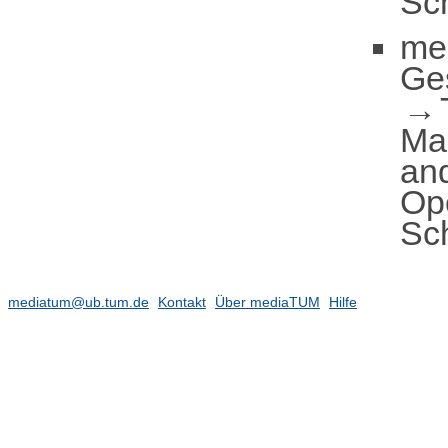
Sc
me
Ge
Ma
an
Ope
Sc
mediatum@ub.tum.de
Kontakt
Über mediaTUM
Hilfe