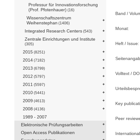
Professur für Innovationsforschung
(Prof. Pfotenhauer)
(16)
Band / Volu
Wissenschaftszentrum
Weihenstephan
(1406)
Monat:
Integrated Research Centers
(543)
Zentrale Einrichtungen und Institute
Heft / Issue:
(305)
2015
(8251)
Seitenangab
2014
(7182)
2013
(6799)
Volltext / DO
2012
(5797)
2011
(5597)
Urteilsbesp
2010
(5441)
2009
(4613)
Key publicat
2008
(4136)
1989 - 2007
Peer review
Elektronische Prüfungsarbeiten
Open Access Publikationen
International