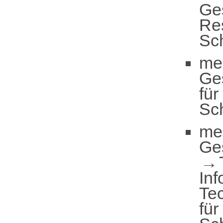
Ge
Res
Sc
me
Ge
für
Sc
me
Ge
Inf
Te
für