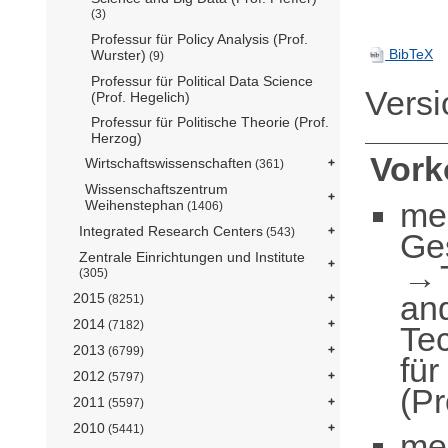
(3)
Professur für Policy Analysis (Prof.
BibTeX
Wurster)
(9)
Professur für Political Data Science
Vers
(Prof. Hegelich)
Professur für Politische Theorie (Prof.
Herzog)
Vor
Wirtschaftswissenschaften
(361)
Wissenschaftszentrum
me
Weihenstephan
(1406)
Integrated Research Centers
(543)
Ge
Zentrale Einrichtungen und Institute
(305)
an
2015
(8251)
2014
(7182)
Te
2013
(6799)
für
2012
(5797)
(Pr
2011
(5597)
2010
(5441)
me