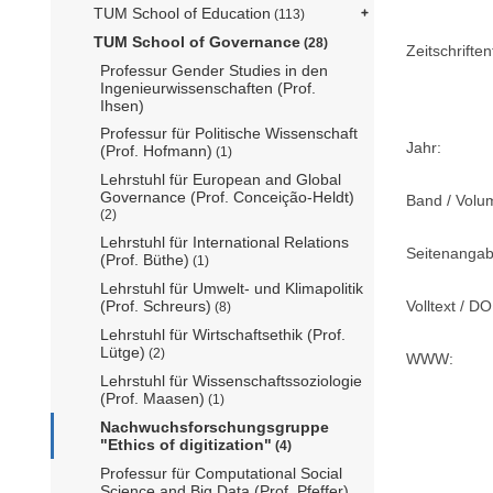
TUM School of Education
(113)
TUM School of Governance
(28)
Zeitschriftent
Professur Gender Studies in den
Ingenieurwissenschaften (Prof.
Ihsen)
Professur für Politische Wissenschaft
Jahr:
(Prof. Hofmann)
(1)
Lehrstuhl für European and Global
Governance (Prof. Conceição-Heldt)
Band / Volu
(2)
Lehrstuhl für International Relations
Seitenangab
(Prof. Büthe)
(1)
Lehrstuhl für Umwelt- und Klimapolitik
(Prof. Schreurs)
Volltext / DO
(8)
Lehrstuhl für Wirtschaftsethik (Prof.
Lütge)
(2)
WWW:
Lehrstuhl für Wissenschaftssoziologie
(Prof. Maasen)
(1)
Nachwuchsforschungsgruppe
"Ethics of digitization"
(4)
Professur für Computational Social
Science and Big Data (Prof. Pfeffer)