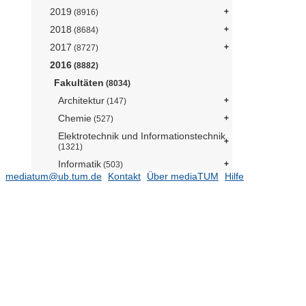
2019
(8916)
2018
(8684)
2017
(8727)
2016
(8882)
Fakultäten
(8034)
Architektur
(147)
Chemie
(527)
Elektrotechnik und Informationstechnik
(1321)
Informatik
(503)
mediatum@ub.tum.de
Kontakt
Über mediaTUM
Hilfe
Bau Geo Umwelt
(899)
Maschinenwesen
(1430)
Mathematik
(186)
Medizin
(606)
Physik
(238)
Sport- und
Gesundheitswissenschaften
(278)
TUM School of Education
(113)