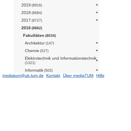
2019
(8916)
2018
(8684)
2017
(8727)
2016
(8882)
Fakultäten
(8034)
Architektur
(147)
Chemie
(527)
Elektrotechnik und Informationstechnik
(1321)
Informatik
(503)
mediatum@ub.tum.de
Kontakt
Über mediaTUM
Hilfe
Bau Geo Umwelt
(899)
Maschinenwesen
(1430)
Mathematik
(186)
Medizin
(606)
Physik
(238)
Assistant Professorship "Physics of
Energy Conversion and Storage"
(Prof. Bandarenka)
(1)