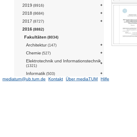
2019
(8916)
2018
(8684)
2017
(8727)
2016
(8882)
Fakultäten
(8034)
Architektur
(147)
Chemie
(527)
Elektrotechnik und Informationstechnik
(1321)
Informatik
(503)
mediatum@ub.tum.de
Kontakt
Über mediaTUM
Hilfe
Bau Geo Umwelt
(899)
Maschinenwesen
(1430)
Mathematik
(186)
Medizin
(606)
Physik
(238)
Assistant Professorship "Physics of
Energy Conversion and Storage"
(Prof. Bandarenka)
(1)