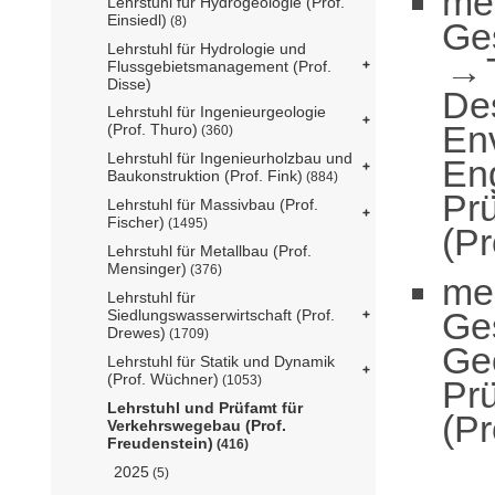
me
Lehrstuhl für Hydrogeologie (Prof.
Einsiedl)
(8)
Ge
Lehrstuhl für Hydrologie und
Flussgebietsmanagement (Prof.
Disse)
De
Lehrstuhl für Ingenieurgeologie
En
(Prof. Thuro)
(360)
Lehrstuhl für Ingenieurholzbau und
En
Baukonstruktion (Prof. Fink)
(884)
Pr
Lehrstuhl für Massivbau (Prof.
Fischer)
(1495)
(Pr
Lehrstuhl für Metallbau (Prof.
Mensinger)
(376)
me
Lehrstuhl für
Ge
Siedlungswasserwirtschaft (Prof.
Drewes)
(1709)
Ge
Lehrstuhl für Statik und Dynamik
(Prof. Wüchner)
(1053)
Pr
Lehrstuhl und Prüfamt für
(Pr
Verkehrswegebau (Prof.
Freudenstein)
(416)
2025
(5)