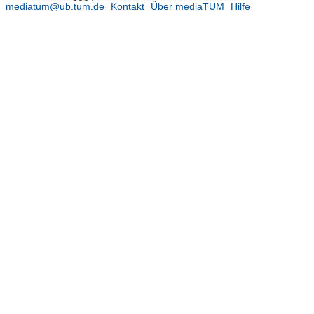
2024
(11)
mediatum@ub.tum.de
Kontakt
Über mediaTUM
Hilfe
2023
(6)
2022
(9)
2021
(8)
2020
(8)
2019
(18)
2018
(15)
2017
(8)
2016
(9)
2015
(5)
2014
(10)
2013
(14)
2012
(19)
2011
(8)
2010
(9)
2009
(5)
2008
(28)
2007
(11)