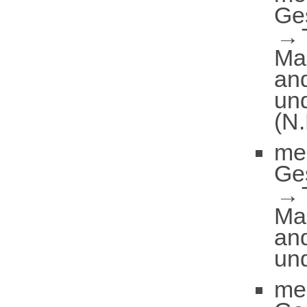
Ge
Ma
and
und
(N.
me
Ge
Ma
and
und
me