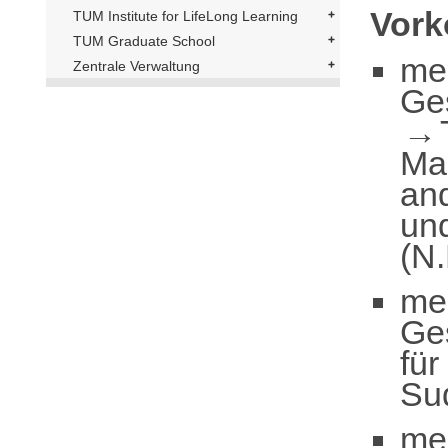
Vor
TUM Institute for LifeLong Learning
TUM Graduate School
me
Zentrale Verwaltung
Ge
Ma
and
und
(N.
me
Ge
für
Su
me