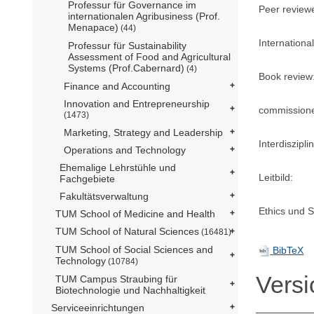
Professur für Governance im
Peer review
internationalen Agribusiness (Prof.
Menapace)
(44)
International
Professur für Sustainability
Assessment of Food and Agricultural
Systems (Prof.Cabernard)
(4)
Book review
Finance and Accounting
Innovation and Entrepreneurship
commission
(1473)
Marketing, Strategy and Leadership
Interdisziplin
Operations and Technology
Ehemalige Lehrstühle und
Leitbild:
Fachgebiete
Fakultätsverwaltung
Ethics und Su
TUM School of Medicine and Health
TUM School of Natural Sciences
(16481)
TUM School of Social Sciences and
BibTeX
Technology
(10784)
Vers
TUM Campus Straubing für
Biotechnologie und Nachhaltigkeit
Serviceeinrichtungen