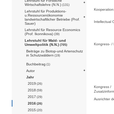
Lehrstuhl für Forstliche
Wirtschaftslehre (N.N.)
(131)
Kooperation
Lehrstuhl für Produktions-
u.Ressourcenökonomie
landwirtschaftlicher Betriebe (Prof.
Intellectual 
Sauer)
Lehrstuhl für Resource Economics
(Prof. Ikonnikova)
(39)
Lehrstuhl für Wald- und
Kongress- / 
Umweltpolitik (N.N.)
(705)
Beiträge zu Biotop-und Artenschutz
in Schutzwäldern
(19)
Buchbeitrag
(1)
Autor
Jahr
2019
(26)
Kongress /
2018
(59)
Zusatzinfor
2017
(29)
Ausrichter d
2016
(26)
2015
(20)