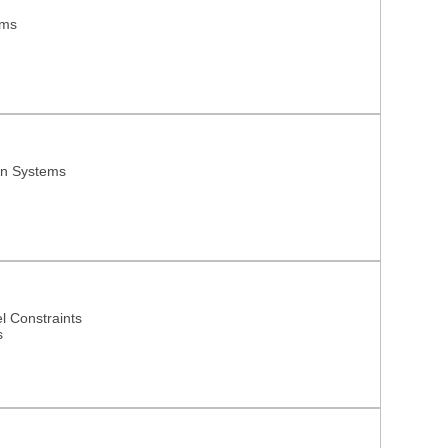
ems
on Systems
l Constraints
s