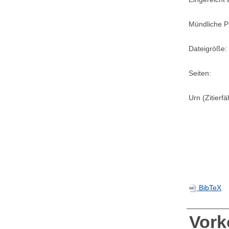
Mündliche P
Dateigröße:
Seiten:
Urn (Zitierf
BibTeX
Vor