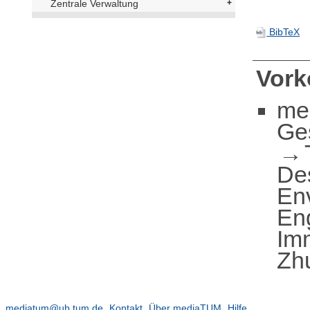
Zentrale Verwaltung
BibTeX
Vor
me
Ge
De
En
En
Imm
Zh
mediatum@ub.tum.de
Kontakt
Über mediaTUM
Hilfe