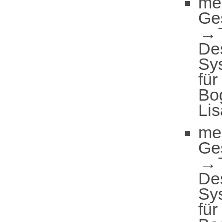
me
Ge
De
Sy
für
Bo
Lis
me
Ge
De
Sy
für