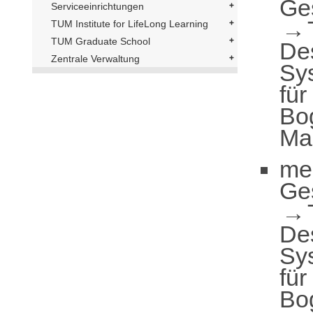
Ge
Serviceeinrichtungen
TUM Institute for LifeLong Learning
TUM Graduate School
De
Zentrale Verwaltung
Sy
für
Bo
Ma
me
Ge
De
Sy
für
Bo