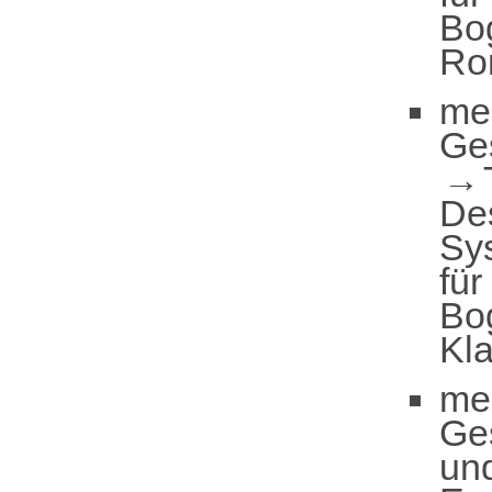
Bo
Ro
me
Ge
De
Sy
für
Bo
Kl
me
Ge
un