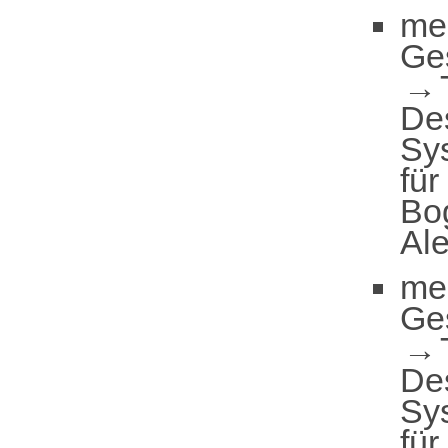
me
Ge
De
Sy
für
Bo
Al
me
Ge
De
Sy
für