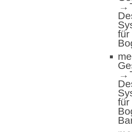
De
Sy
für
Bo
me
Ge
De
Sy
für
Bo
Ba