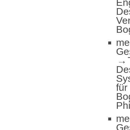
En
De
Ver
Bo
me
Ge
De
Sy
für
Bo
Phi
me
Ge