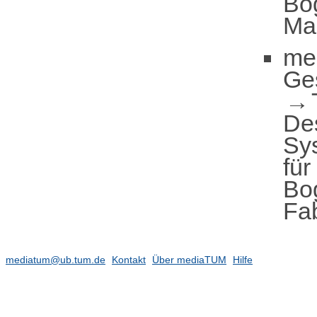
Bo
Mar
me
Ge
De
Sy
für
Bo
Fa
mediatum@ub.tum.de
Kontakt
Über mediaTUM
Hilfe