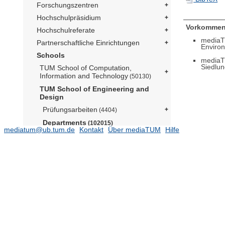
Forschungszentren
Hochschulpräsidium
Vorkommen
Hochschulreferate
mediaT
Partnerschaftliche Einrichtungen
Enviro
Schools
mediaT
Siedlun
TUM School of Computation,
Information and Technology
(50130)
TUM School of Engineering and
Design
Prüfungsarbeiten
(4404)
Departments
(102015)
mediatum@ub.tum.de
Kontakt
Über mediaTUM
Hilfe
Aerospace and Geodesy
(15574)
Architecture
Civil and Environmental
Engineering
(12289)
Grundbau, Bodenmechanik,
Felsmechanik und Tunnelbau (Prof.
Cudmani)
(1376)
Hydraulic Engineering (Prof. Rüther)
Lehrstuhl für Baumechanik (Prof.