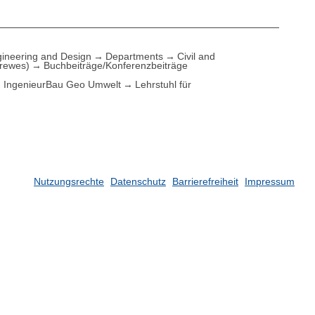
ineering and Design
Departments
Civil and
Drewes)
Buchbeiträge/Konferenzbeiträge
IngenieurBau Geo Umwelt
Lehrstuhl für
Nutzungsrechte
Datenschutz
Barrierefreiheit
Impressum