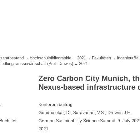
samtbestand
Hochschulbibliographie
2021
Fakultäten
IngenieurBa
Siedlungswasserwirtschaft (Prof. Drewes)
2021
Zero Carbon City Munich, t
Nexus-based infrastructure
p:
Konferenzbeitrag
Gondhalekar, D.; Saravanan, V.S.; Drewes J.E.
Buchtitel:
German Sustainability Science Summit. 9. July 2021
2021