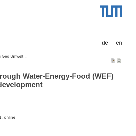
de
en
u Geo Umwelt
hrough Water-Energy-Food (WEF)
 development
, online