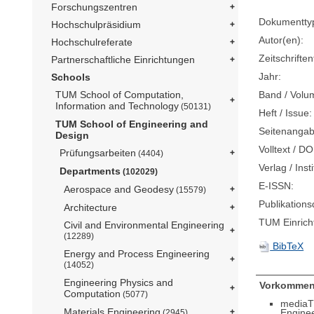
Forschungszentren
Dokumentty
Hochschulpräsidium
Autor(en):
Hochschulreferate
Zeitschriftent
Partnerschaftliche Einrichtungen
Jahr:
Schools
Band / Volu
TUM School of Computation,
Information and Technology
(50131)
Heft / Issue:
TUM School of Engineering and
Seitenangab
Design
Volltext / DO
Prüfungsarbeiten
(4404)
Verlag / Insti
Departments
(102029)
E-ISSN:
Aerospace and Geodesy
(15579)
Publikation
Architecture
TUM Einrich
Civil and Environmental Engineering
(12289)
BibTeX
Energy and Process Engineering
(14052)
Engineering Physics and
Vorkommen
Computation
(5077)
mediaT
Materials Engineering
Engine
(2945)