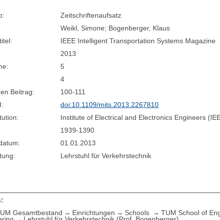
p:
Zeitschriftenaufsatz
Weikl, Simone; Bogenberger, Klaus
itel:
IEEE Intelligent Transportation Systems Magazine
2013
me:
5
4
en Beitrag:
100-111
I:
doi:10.1109/mits.2013.2267810
tution:
Institute of Electrical and Electronics Engineers (IE
1939-1390
sdatum:
01.01.2013
tung:
Lehrstuhl für Verkehrstechnik
:
UM Gesamtbestand
Einrichtungen
Schools
TUM School of Eng
ering
Lehrstuhl für Verkehrstechnik (Prof. Bogenberger)