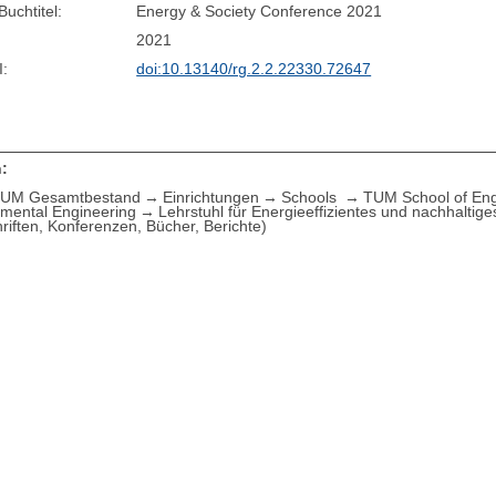
Buchtitel:
Energy & Society Conference 2021
2021
I:
doi:10.13140/rg.2.2.22330.72647
:
UM Gesamtbestand
Einrichtungen
Schools
TUM School of Eng
nmental Engineering
Lehrstuhl für Energieeffizientes und nachhaltig
hriften, Konferenzen, Bücher, Berichte)