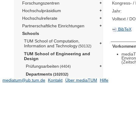
Kongress- / 
Forschungszentren
Hochschulpräsidium
Jahr:
Hochschulreferate
Volltext / DO
Partnerschaftliche Einrichtungen
BibTeX
Schools
TUM School of Computation,
Information and Technology
Vorkommen
(50132)
TUM School of Engineering and
mediaT
Enviro
Design
(Zeitsc
Prüfungsarbeiten
(4404)
Departments
(102032)
mediatum@ub.tum.de
Kontakt
Über mediaTUM
Hilfe
Aerospace and Geodesy
(15582)
Architecture
Civil and Environmental
Engineering
(12289)
Grundbau, Bodenmechanik,
Felsmechanik und Tunnelbau (Prof.
Cudmani)
(1376)
Hydraulic Engineering (Prof. Rüther)
Lehrstuhl für Baumechanik (Prof.