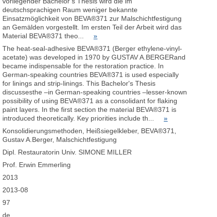
vorliegender Bachelor’s Thesis wird die im
deutschsprachigen Raum weniger bekannte
Einsatzmöglichkeit von BEVA®371 zur Malschichtfestigung
an Gemälden vorgestellt. Im ersten Teil der Arbeit wird das
Material BEVA®371 theo...
»
The heat-seal-adhesive BEVA®371 (Berger ethylene-vinyl-
acetate) was developed in 1970 by GUSTAV A.BERGERand
became indispensable for the restoration practice. In
German-speaking countries BEVA®371 is used especially
for linings and strip-linings. This Bachelor's Thesis
discussesthe –in German-speaking countries –lesser-known
possibility of using BEVA®371 as a consolidant for flaking
paint layers. In the first section the material BEVA®371 is
introduced theoretically. Key priorities include th...
»
Konsolidierungsmethoden, Heißsiegelkleber, BEVA®371,
Gustav A.Berger, Malschichtfestigung
Dipl. Restauratorin Univ. SIMONE MILLER
Prof. Erwin Emmerling
2013
2013-08
97
de