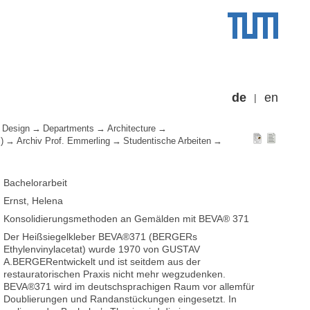
de
en
 Design
Departments
Architecture
)
Archiv Prof. Emmerling
Studentische Arbeiten
Bachelorarbeit
Ernst, Helena
Konsolidierungsmethoden an Gemälden mit BEVA® 371
Der Heißsiegelkleber BEVA®371 (BERGERs
Ethylenvinylacetat) wurde 1970 von GUSTAV
A.BERGERentwickelt und ist seitdem aus der
restauratorischen Praxis nicht mehr wegzudenken.
BEVA®371 wird im deutschsprachigen Raum vor allemfür
Doublierungen und Randanstückungen eingesetzt. In