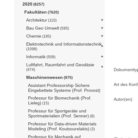
2020
(8257)
Fakultäten
(7620)
Architektur
(110)
Bau Geo Umwelt
(595)
Chemie
(185)
Elektrotechnik und Informationstechnik
(1098)
Informatik
(509)
Luftfahrt, Raumfahrt und Geodäsie
Dokumentty
(474)
Maschinenwesen
(975)
Art des Konf
Assistant Professorship Sichere
Eingebettete Systeme (Prof. Provost)
Professur für Biomechanik (Prof.
Autor(en):
Lieleg)
(15)
Professur für Sportgeräte und
Sportmaterialien (Prof. Senner)
(8)
Professur für Data-driven Materials
Modeling (Prof. Koutsourelakis)
(3)
Professur für Mechanik auf