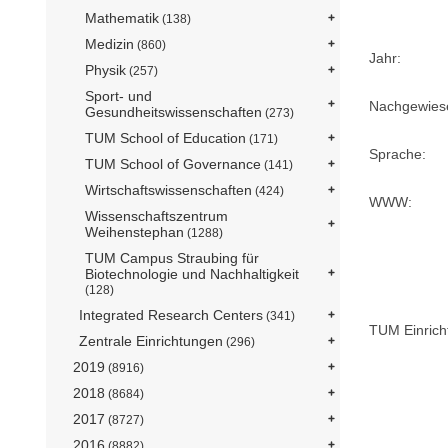
Mathematik
(138)
Medizin
(860)
Jahr:
Physik
(257)
Sport- und
Nachgewiese
Gesundheitswissenschaften
(273)
TUM School of Education
(171)
Sprache:
TUM School of Governance
(141)
Wirtschaftswissenschaften
(424)
WWW:
Wissenschaftszentrum
Weihenstephan
(1288)
TUM Campus Straubing für
Biotechnologie und Nachhaltigkeit
(128)
Integrated Research Centers
(341)
TUM Einrich
Zentrale Einrichtungen
(296)
2019
(8916)
2018
(8684)
2017
(8727)
2016
(8882)