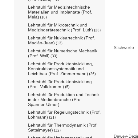
Lehrstuhl für Medizintechnische
Materialien und Implantate (Prof.
Mela)
(18)
Lehrstuhl für Mikrotechnik und
Medizingerätetechnik (Prof. Lüth)
(23)
Lehrstuhl für Nukleartechnik (Prof.
Macián-Juan)
(13)
Stichworte:
Lehrstuhl für Numerische Mechanik
(Prof. Wall)
(33)
Lehrstuhl für Produktentwicklung,
Konstruktionssystematik und
Leichtbau (Prof. Zimmermann)
(26)
Lehrstuhl für Produktentwicklung
(Prof. Volk komm.)
(5)
Lehrstuhl für Produktion und Technik
in der Medienbranche (Prof.
Spanner-Ulmer)
Lehrstuhl für Regelungstechnik (Prof.
Lohmann)
(21)
Lehrstuhl für Thermodynamik (Prof.
Sattelmayer)
(12)
Dewey-Dezima
Lehrstuhl für Umformtechnik und