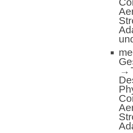
Co
Ae
St
Ad
un
me
Ge
De
Ph
Co
Ae
St
Ad