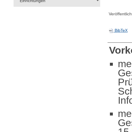
Einrichtungen
Veröffentlic
BibTeX
Vor
me
Ge
Pr
Sc
In
me
Ge
15 