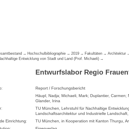
samtbestand
Hochschulbibliographie
2019
Fakultäten
Architektur
Nachhaltige Entwicklung von Stadt und Land (Prof. Michaeli)
Entwurfslabor Regio Frauen
p:
Report / Forschungsbericht
Häupl, Nadja; Michaeli, Mark; Duplantier, Carmen; 
Glander, Irina
r:
TU München, Lehrstuhl für Nachhaltige Entwicklung
Landschaftsarchitektur und Industrielle Landschaft
de Einrichtung:
TU München, in Kooperation mit Kanton Thurgu, A
tution:
Eigenverlag