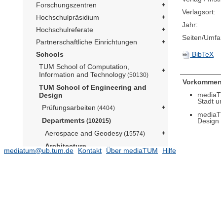
Forschungszentren
Verlagsort:
Hochschulpräsidium
Jahr:
Hochschulreferate
Seiten/Umfa
Partnerschaftliche Einrichtungen
BibTeX
Schools
TUM School of Computation,
Information and Technology
(50130)
Vorkommen
TUM School of Engineering and
mediaT
Design
Stadt u
Prüfungsarbeiten
(4404)
mediaT
Departments
Design
(102015)
Aerospace and Geodesy
(15574)
Architecture
mediatum@ub.tum.de
Kontakt
Über mediaTUM
Hilfe
Architekturmuseum (Prof. Lepik)
(174)
Lehrstuhl für Architectural Design
and Participation (Prof. Kéré)
(8)
Lehrstuhl für Architecture and
Timber Construction (Prof. Birk)
(29704)