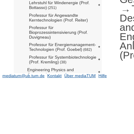
Lehrstuhl für Windenergie (Prof.
Bottasso)
(251)
De
Professur für Angewandte
Kerntechnologien (Prof. Reiter)
an
Professur für
Bioprozessintensivierung (Prof.
En
Duvigneau)
An
Professur für Energiemanagement-
Technologien (Prof. Goebel)
(682)
(Pr
Professur für Systembiotechnologie
(Prof. Kremling)
(38)
Engineering Physics and
Computation
(5076)
mediatum@ub.tum.de
Kontakt
Über mediaTUM
Hilfe
Materials Engineering
(2945)
Mechanical Engineering
(11577)
Mobility Systems Engineering
(5528)
Ehemalige Einrichtungen
(27241)
Gender and Diversity (ED) - School
Office
(2)
Forschungseinrichtung
Satellitengeodäsie (BE)
(1)