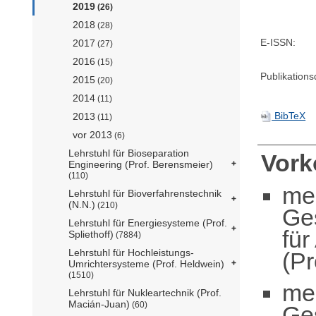
2019
(26)
2018
(28)
E-ISSN:
2017
(27)
2016
(15)
Publikation
2015
(20)
2014
(11)
BibTeX
2013
(11)
vor 2013
(6)
Lehrstuhl für Bioseparation
Vor
Engineering (Prof. Berensmeier)
(110)
me
Lehrstuhl für Bioverfahrenstechnik
(N.N.)
(210)
Ge
Lehrstuhl für Energiesysteme (Prof.
für
Spliethoff)
(7884)
Lehrstuhl für Hochleistungs-
(Pr
Umrichtersysteme (Prof. Heldwein)
(1510)
me
Lehrstuhl für Nukleartechnik (Prof.
Macián-Juan)
(60)
Ge