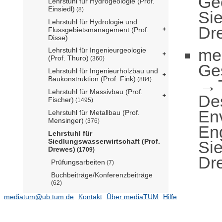
Ge
Lehrstuhl für Hydrogeologie (Prof.
Einsiedl)
(8)
Sie
Lehrstuhl für Hydrologie und
Dr
Flussgebietsmanagement (Prof.
Disse)
me
Lehrstuhl für Ingenieurgeologie
(Prof. Thuro)
(360)
Ge
Lehrstuhl für Ingenieurholzbau und
Baukonstruktion (Prof. Fink)
(884)
Lehrstuhl für Massivbau (Prof.
De
Fischer)
(1495)
En
Lehrstuhl für Metallbau (Prof.
Mensinger)
(376)
En
Lehrstuhl für
Siedlungswasserwirtschaft (Prof.
Sie
Drewes)
(1709)
Dr
Prüfungsarbeiten
(7)
Buchbeiträge/Konferenzbeiträge
(62)
2022
(18)
mediatum@ub.tum.de
Kontakt
Über mediaTUM
Hilfe
2021
(27)
2020
(51)