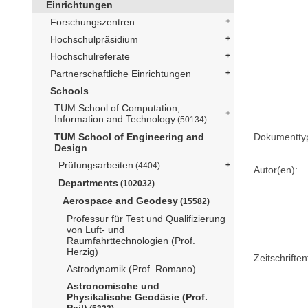
Einrichtungen
Forschungszentren
Hochschulpräsidium
Hochschulreferate
Partnerschaftliche Einrichtungen
Schools
TUM School of Computation,
Information and Technology
(50134)
Dokumentty
TUM School of Engineering and
Design
Prüfungsarbeiten
(4404)
Autor(en):
Departments
(102032)
Aerospace and Geodesy
(15582)
Professur für Test und Qualifizierung
von Luft- und
Raumfahrttechnologien (Prof.
Herzig)
Zeitschriftent
Astrodynamik (Prof. Romano)
Astronomische und
Physikalische Geodäsie (Prof.
Pail)