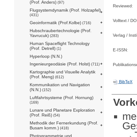
(Prof. Anders)
(97)
Reviewed:
Flugsystemdynamik (Prof. Holzapfel)
(431)
Volltext / DO
Geoinformatik (Prof.Kolbe)
(716)
Hubschraubertechnologie (Prof.
Verlag / Insti
Yavrucuk)
(283)
Human Spaceflight Technology
(Prof. Detrell)
(1)
E-ISSN:
Hyperloop (N.N.)
Ingenieurgeodäsie (Prof. Holst)
Publikation
(711)
Kartographie und Visuelle Analytik
(Prof. Meng)
(612)
BibTeX
Kommunikation und Navigation
(N.N.)
(152)
Luftfahrtsysteme (Prof. Hornung)
Vor
(169)
Lunare und Planetare Exploration
me
(Prof. Reiß)
(54)
Ge
Methodik der Fernerkundung (Prof.
Busam komm.)
(418)
Photogrammetrie und