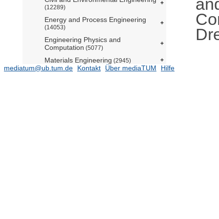
an
(12289)
Co
Energy and Process Engineering
(14053)
Dre
Engineering Physics and
Computation
(5077)
Materials Engineering
(2945)
mediatum@ub.tum.de
Kontakt
Über mediaTUM
Hilfe
Mechanical Engineering
(11578)
Mobility Systems Engineering
(5532)
Ehemalige Einrichtungen
(27241)
Gender and Diversity (ED) - School
Office
(2)
Forschungseinrichtung
Satellitengeodäsie (BE)
(1)
TUM School of Life Sciences
TUM School of Management
TUM School of Medicine and Health
TUM School of Natural Sciences
(16481)
TUM School of Social Sciences and
Technology
(10784)