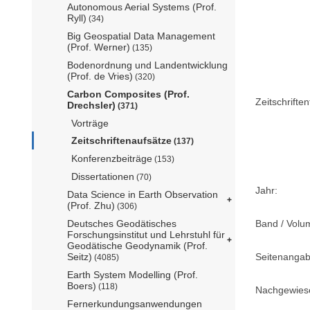
Autonomous Aerial Systems (Prof.
Ryll)
(34)
Big Geospatial Data Management
(Prof. Werner)
(135)
Bodenordnung und Landentwicklung
(Prof. de Vries)
(320)
Carbon Composites (Prof.
Zeitschriftent
Drechsler)
(371)
Vorträge
Zeitschriftenaufsätze
(137)
Konferenzbeiträge
(153)
Dissertationen
(70)
Jahr:
Data Science in Earth Observation
(Prof. Zhu)
(306)
Band / Volu
Deutsches Geodätisches
Forschungsinstitut und Lehrstuhl für
Geodätische Geodynamik (Prof.
Seitenangab
Seitz)
(4085)
Earth System Modelling (Prof.
Boers)
(118)
Nachgewiese
Fernerkundungsanwendungen