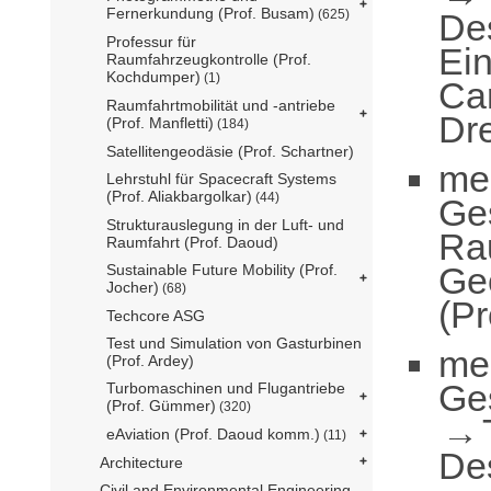
Fernerkundung (Prof. Busam)
De
(625)
Professur für
Ei
Raumfahrzeugkontrolle (Prof.
Kochdumper)
(1)
Ca
Raumfahrtmobilität und -antriebe
Dre
(Prof. Manfletti)
(184)
Satellitengeodäsie (Prof. Schartner)
me
Lehrstuhl für Spacecraft Systems
(Prof. Aliakbargolkar)
(44)
Ge
Strukturauslegung in der Luft- und
Ra
Raumfahrt (Prof. Daoud)
Ge
Sustainable Future Mobility (Prof.
Jocher)
(68)
(Pr
Techcore ASG
Test und Simulation von Gasturbinen
me
(Prof. Ardey)
Ge
Turbomaschinen und Flugantriebe
(Prof. Gümmer)
(320)
eAviation (Prof. Daoud komm.)
(11)
De
Architecture
Civil and Environmental Engineering