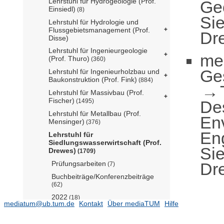
Lehrstuhl für Hydrogeologie (Prof.
Ge
Einsiedl)
(8)
Sie
Lehrstuhl für Hydrologie und
Flussgebietsmanagement (Prof.
Dr
Disse)
Lehrstuhl für Ingenieurgeologie
me
(Prof. Thuro)
(360)
Ge
Lehrstuhl für Ingenieurholzbau und
Baukonstruktion (Prof. Fink)
(884)
Lehrstuhl für Massivbau (Prof.
Fischer)
De
(1495)
Lehrstuhl für Metallbau (Prof.
En
Mensinger)
(376)
En
Lehrstuhl für
Siedlungswasserwirtschaft (Prof.
Sie
Drewes)
(1709)
Dr
Prüfungsarbeiten
(7)
Buchbeiträge/Konferenzbeiträge
(62)
2022
(18)
mediatum@ub.tum.de
Kontakt
Über mediaTUM
Hilfe
2021
(27)
2020
(51)