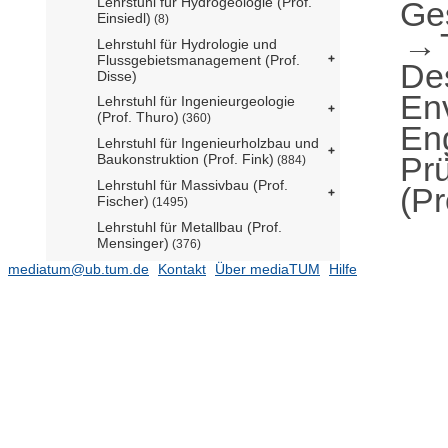
Lehrstuhl für Hydrogeologie (Prof.
Ge
Einsiedl)
(8)
Lehrstuhl für Hydrologie und
Flussgebietsmanagement (Prof.
De
Disse)
En
Lehrstuhl für Ingenieurgeologie
(Prof. Thuro)
(360)
En
Lehrstuhl für Ingenieurholzbau und
Pr
Baukonstruktion (Prof. Fink)
(884)
Lehrstuhl für Massivbau (Prof.
(Pr
Fischer)
(1495)
Lehrstuhl für Metallbau (Prof.
Mensinger)
(376)
mediatum@ub.tum.de
Lehrstuhl für
Kontakt
Über mediaTUM
Hilfe
Siedlungswasserwirtschaft (Prof.
Drewes)
(1709)
Lehrstuhl für Statik und Dynamik
(Prof. Wüchner)
(1053)
Lehrstuhl und Prüfamt für
Verkehrswegebau (Prof.
Freudenstein)
(416)
2025
(5)