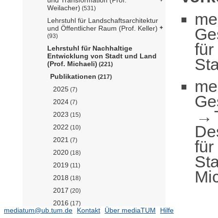
Weilacher)
(531)
me
Lehrstuhl für Landschaftsarchitektur
und Öffentlicher Raum (Prof. Keller)
Ge
(93)
für
Lehrstuhl für Nachhaltige
Entwicklung von Stadt und Land
Sta
(Prof. Michaeli)
(221)
Publikationen
(217)
me
2025
(7)
Ge
2024
(7)
2023
(15)
De
2022
(10)
2021
(7)
für
2020
(18)
Sta
2019
(11)
Mic
2018
(18)
2017
(20)
2016
(17)
mediatum@ub.tum.de
Kontakt
Über mediaTUM
Hilfe
2015
(10)