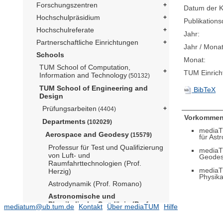
Forschungszentren
Datum der K
Hochschulpräsidium
Publikation
Hochschulreferate
Jahr:
Partnerschaftliche Einrichtungen
Jahr / Monat
Schools
Monat:
TUM School of Computation,
TUM Einrich
Information and Technology
(50132)
TUM School of Engineering and
BibTeX
Design
Prüfungsarbeiten
(4404)
Vorkommen
Departments
(102029)
mediaT
Aerospace and Geodesy
(15579)
für Ast
Professur für Test und Qualifizierung
mediaT
von Luft- und
Geode
Raumfahrttechnologien (Prof.
mediaT
Herzig)
Physika
Astrodynamik (Prof. Romano)
Astronomische und
Physikalische Geodäsie (Prof.
mediatum@ub.tum.de
Kontakt
Über mediaTUM
Hilfe
Pail)
(5323)