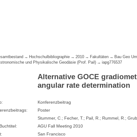
samtbestand
Hochschulbibliographie
2010
Fakultäten
Bau Geo Um
 Astronomische und Physikalische Geodäsie (Prof. Pail)
iapg776537
Alternative GOCE gradiomete
angular rate determination
p:
Konferenzbeitrag
erenzbeitrags:
Poster
Stummer, C.; Fecher, T.; Pail, R.; Rummel, R.; Grub
Buchtitel:
AGU Fall Meeting 2010
t:
San Francisco