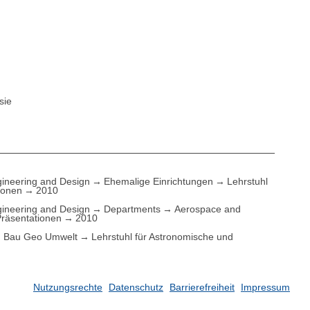
sie
ineering and Design
Ehemalige Einrichtungen
Lehrstuhl
ionen
2010
ineering and Design
Departments
Aerospace and
Präsentationen
2010
Bau Geo Umwelt
Lehrstuhl für Astronomische und
Nutzungsrechte
Datenschutz
Barrierefreiheit
Impressum