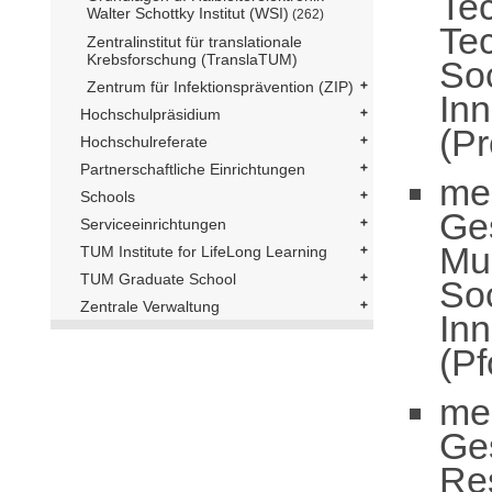
Te
Walter Schottky Institut (WSI)
(262)
Te
Zentralinstitut für translationale
Krebsforschung (TranslaTUM)
So
Zentrum für Infektionsprävention (ZIP)
In
Hochschulpräsidium
(Pr
Hochschulreferate
Partnerschaftliche Einrichtungen
me
Schools
Ge
Serviceeinrichtungen
Mun
TUM Institute for LifeLong Learning
TUM Graduate School
So
Zentrale Verwaltung
In
(Pf
me
Ge
Re