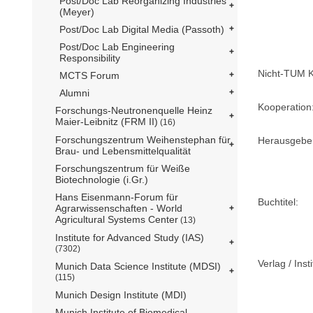
Post/Doc Lab Reorganizing Industries
(Meyer)
Post/Doc Lab Digital Media (Passoth)
Post/Doc Lab Engineering
Responsibility
Nicht-TUM K
MCTS Forum
Alumni
Kooperation
Forschungs-Neutronenquelle Heinz
Maier-Leibnitz (FRM II)
(16)
Forschungszentrum Weihenstephan für
Herausgebe
Brau- und Lebensmittelqualität
Forschungszentrum für Weiße
Biotechnologie (i.Gr.)
Hans Eisenmann-Forum für
Buchtitel:
Agrarwissenschaften - World
Agricultural Systems Center
(13)
Institute for Advanced Study (IAS)
(7302)
Verlag / Insti
Munich Data Science Institute (MDSI)
(115)
Munich Design Institute (MDI)
Munich Institute of Biomedical