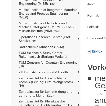
Engineering (MIBE)
Jahr:
(150)
Munich Institute of Integrated Materials,
Energy and Process Engineering
Format:
(MEP)
Munich Institute of Robotics and
Leitbild:
Machine Intelligence (MIRMI) - The AI
Mission Institute (AIM)
(603)
Operations Research Center (Prof.
Ethics und Su
Schulz)
(294)
Radiochemie München (RCM)
BibTeX
TUM Science & Study Center
Raitenhaslach (Barbara Weiant)
TUM Zentrum für QuantumEngineering
Vor
(38)
ZIEL - Institute for Food & Health
me
Zentralinstitut für Geschichte der
Technik (Leitung: Prof. Wengenroth)
Ge
(16)
Zentralinstitut für Lehrerbildung und
Lehrerfortbildung (ZLL)
an
Zentralinstitut für Physikalische
Grundlagen d. Halbleiterelektronik -