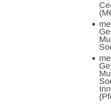
Cen
(M
me
Ge
Mun
So
me
Ge
Mun
So
In
(Pf