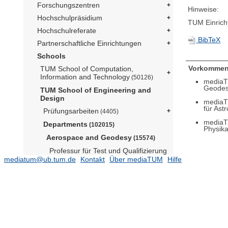
Forschungszentren
Hinweise:
Hochschulpräsidium
TUM Einrich
Hochschulreferate
BibTeX
Partnerschaftliche Einrichtungen
Schools
Vorkommen
TUM School of Computation,
Information and Technology
(50126)
mediaT
Geode
TUM School of Engineering and
Design
mediaT
für Ast
Prüfungsarbeiten
(4405)
mediaT
Departments
(102015)
Physika
Aerospace and Geodesy
(15574)
Professur für Test und Qualifizierung
von Luft- und
mediatum@ub.tum.de
Kontakt
Über mediaTUM
Hilfe
Raumfahrttechnologien (Prof.
Herzig)
Astrodynamik (Prof. Romano)
Astronomische und
Physikalische Geodäsie (Prof.
Pail)
(5320)