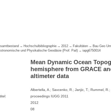
samtbestand
Hochschulbibliographie
2012
Fakultäten
Bau Geo Um
 Astronomische und Physikalische Geodäsie (Prof. Pail)
iapg6750014
Mean Dynamic Ocean Topogr
hemisphere from GRACE an
altimeter data
Albertella, A.; Savcenko, R.; Janjic, T.; Rummel, R.;
itel:
proceedings IUGG 2011
2012
08