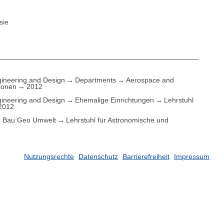
sie
ineering and Design
Departments
Aerospace and
tionen
2012
ineering and Design
Ehemalige Einrichtungen
Lehrstuhl
2012
Bau Geo Umwelt
Lehrstuhl für Astronomische und
Nutzungsrechte
Datenschutz
Barrierefreiheit
Impressum