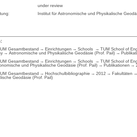
under review
tung:
Institut für Astronomische und Physikalische Geodä
:
UM Gesamtbestand
Einrichtungen
Schools
TUM School of Eng
sy
Astronomische und Physikalische Geodäsie (Prof. Pail)
Publika
UM Gesamtbestand
Einrichtungen
Schools
TUM School of Eng
ronomische und Physikalische Geodäsie (Prof. Pail)
Publikationen
UM Gesamtbestand
Hochschulbibliographie
2012
Fakultäten
lische Geodäsie (Prof. Pail)