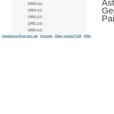
As
1994
(32)
Geo
1993
(41)
Pai
1992
(27)
1991
(23)
1990
(32)
mediatum@ub.tum.de
Kontakt
Über mediaTUM
Hilfe
1989
(25)
1988
(28)
1987
(21)
1986
(28)
1985
(11)
1984
(29)
1983
(17)
1982
(12)
1981
(15)
1980
(5)
1979
(15)
1978
(20)