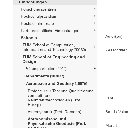
Einrichtungen
Forschungszentren
Hochschulpräsidium
Hochschulreferate
Partnerschaftliche Einrichtungen
Autor(en):
Schools
TUM School of Computation,
Information and Technology
Zeitschriftent
(50130)
TUM School of Engineering and
Design
Prüfungsarbeiten
(4404)
Departments
(102027)
Aerospace and Geodesy
(15579)
Professur für Test und Qualifizierung
von Luft- und
Jahr:
Raumfahrttechnologien (Prof.
Herzig)
Band / Volu
Astrodynamik (Prof. Romano)
Astronomische und
Physikalische Geodäsie (Prof.
Monat:
Pail)