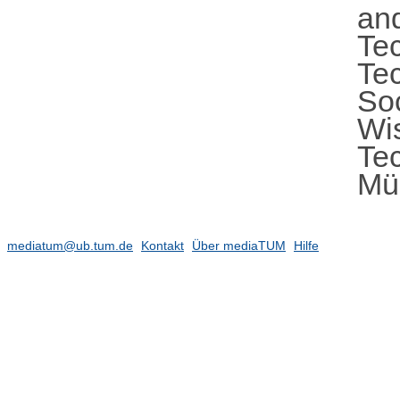
an
Te
Te
So
Wi
Tec
Mül
mediatum@ub.tum.de
Kontakt
Über mediaTUM
Hilfe