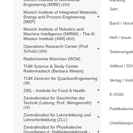
Engineering (MIBE)
(150)
Jahr:
Munich Institute of Integrated Materials,
Energy and Process Engineering
(MEP)
Band / Volu
Munich Institute of Robotics and
Machine Intelligence (MIRMI) - The AI
Heft / Issue:
Mission Institute (AIM)
(603)
Operations Research Center (Prof.
Schulz)
Seitenangab
(294)
Radiochemie München (RCM)
Volltext / DO
TUM Science & Study Center
Raitenhaslach (Barbara Weiant)
TUM Zentrum für QuantumEngineering
Verlag / Insti
(38)
ZIEL - Institute for Food & Health
E-ISSN:
Zentralinstitut für Geschichte der
Technik (Leitung: Prof. Wengenroth)
(16)
Publikation
Zentralinstitut für Lehrerbildung und
Lehrerfortbildung (ZLL)
Urteilsbesp
Zentralinstitut für Physikalische
Grundlagen d. Halbleiterelektronik -