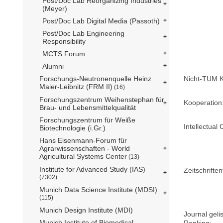
Post/Doc Lab Reorganizing Industries
(Meyer)
Post/Doc Lab Digital Media (Passoth)
Post/Doc Lab Engineering
Responsibility
MCTS Forum
Alumni
Nicht-TUM K
Forschungs-Neutronenquelle Heinz
Maier-Leibnitz (FRM II)
(16)
Forschungszentrum Weihenstephan für
Kooperation
Brau- und Lebensmittelqualität
Forschungszentrum für Weiße
Intellectual 
Biotechnologie (i.Gr.)
Hans Eisenmann-Forum für
Agrarwissenschaften - World
Agricultural Systems Center
(13)
Institute for Advanced Study (IAS)
Zeitschriftent
(7302)
Munich Data Science Institute (MDSI)
(115)
Munich Design Institute (MDI)
Journal geli
Munich Institute of Biomedical
Ranking: