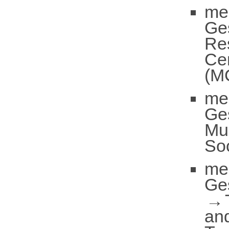
me
Ge
Re
Cen
(M
me
Ge
Mun
So
me
Ge
an