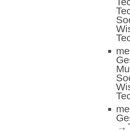
Te
Te
So
Wi
Tec
me
Ge
Mun
So
Wi
Tec
me
Ge