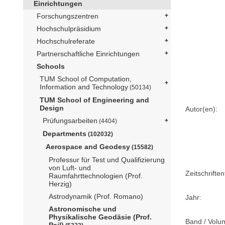
Einrichtungen
Forschungszentren
Hochschulpräsidium
Hochschulreferate
Partnerschaftliche Einrichtungen
Schools
TUM School of Computation,
Information and Technology
(50134)
TUM School of Engineering and
Design
Autor(en):
Prüfungsarbeiten
(4404)
Departments
(102032)
Aerospace and Geodesy
(15582)
Professur für Test und Qualifizierung
von Luft- und
Zeitschriftent
Raumfahrttechnologien (Prof.
Herzig)
Astrodynamik (Prof. Romano)
Jahr:
Astronomische und
Physikalische Geodäsie (Prof.
Band / Volu
Pail)