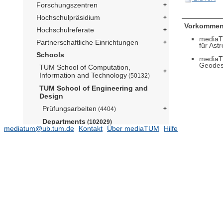
Forschungszentren
Hochschulpräsidium
Vorkommen
Hochschulreferate
mediaT
Partnerschaftliche Einrichtungen
für Ast
Schools
mediaT
Geode
TUM School of Computation,
Information and Technology
(50132)
TUM School of Engineering and
Design
Prüfungsarbeiten
(4404)
Departments
(102029)
mediatum@ub.tum.de
Kontakt
Über mediaTUM
Hilfe
Aerospace and Geodesy
(15579)
Professur für Test und Qualifizierung
von Luft- und
Raumfahrttechnologien (Prof.
Herzig)
Astrodynamik (Prof. Romano)
Astronomische und
Physikalische Geodäsie (Prof.
Pail)
(5323)