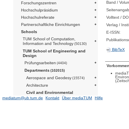
Band / Volu
Forschungszentren
Seitenangab
Hochschulpräsidium
Volltext / DO
Hochschulreferate
Partnerschaftliche Einrichtungen
Verlag / Insti
Schools
E-ISSN:
TUM School of Computation,
Publikation
Information and Technology
(50130)
BibTeX
TUM School of Engineering and
Design
Prüfungsarbeiten
(4404)
Vorkommen
Departments
(102015)
mediaT
Enviro
Aerospace and Geodesy
(15574)
(Zeitsc
Architecture
Civil and Environmental
Engineering
(12289)
mediatum@ub.tum.de
Kontakt
Über mediaTUM
Hilfe
Grundbau, Bodenmechanik,
Felsmechanik und Tunnelbau (Prof.
Cudmani)
(1376)
Hydraulic Engineering (Prof. Rüther)
Lehrstuhl für Baumechanik (Prof.