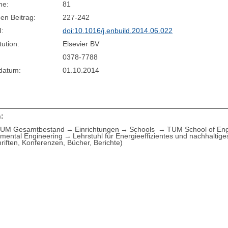
me:
81
en Beitrag:
227-242
I:
doi:10.1016/j.enbuild.2014.06.022
tution:
Elsevier BV
0378-7788
sdatum:
01.10.2014
:
UM Gesamtbestand
Einrichtungen
Schools
TUM School of Eng
nmental Engineering
Lehrstuhl für Energieeffizientes und nachhaltig
hriften, Konferenzen, Bücher, Berichte)