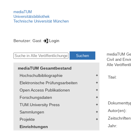
mediaTUM
Universitätsbibliothek
Technische Universität München
Benutzer: Gast
Login
mediaTUM Ge
Civil and Env
Alle Veröffent
mediaTUM Gesamtbestand
Hochschulbibliographie
Titel:
Elektronische Prüfungsarbeiten
Open Access Publikationen
Forschungsdaten
Dokumentty
TUM.University Press
Autor(en):
Sammlungen
Zeitschriftent
Projekte
Jahr:
Einrichtungen