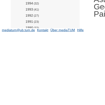
1994
(32)
Geo
1993
(41)
Pai
1992
(27)
1991
(23)
1990
(32)
mediatum@ub.tum.de
Kontakt
Über mediaTUM
Hilfe
1989
(25)
1988
(28)
1987
(21)
1986
(28)
1985
(11)
1984
(29)
1983
(17)
1982
(12)
1981
(15)
1980
(5)
1979
(15)
1978
(20)