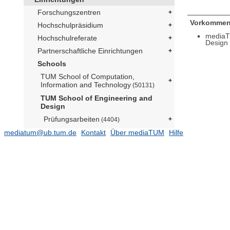
Forschungszentren
Vorkommen
Hochschulpräsidium
mediaT
Hochschulreferate
Design
Partnerschaftliche Einrichtungen
Schools
TUM School of Computation,
Information and Technology
(50131)
TUM School of Engineering and
Design
Prüfungsarbeiten
(4404)
mediatum@ub.tum.de
Departments
Kontakt
Über mediaTUM
Hilfe
(102029)
Aerospace and Geodesy
(15579)
Architecture
Architekturmuseum (Prof. Lepik)
(174)
Lehrstuhl für Architectural Design
and Participation (Prof. Kéré)
(8)
Lehrstuhl für Architecture and
Timber Construction (Prof. Birk)