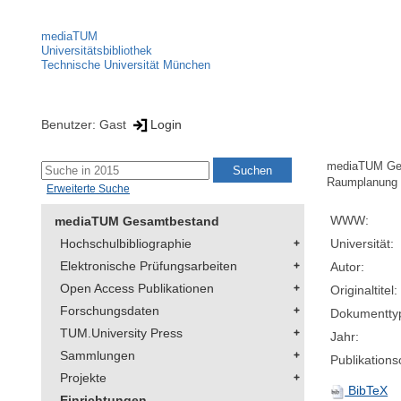
mediaTUM
Universitätsbibliothek
Technische Universität München
Benutzer: Gast
Login
mediaTUM Ge
Raumplanung 
Erweiterte Suche
WWW:
mediaTUM Gesamtbestand
Hochschulbibliographie
Universität:
Elektronische Prüfungsarbeiten
Autor:
Open Access Publikationen
Originaltitel:
Forschungsdaten
Dokumentty
TUM.University Press
Jahr:
Sammlungen
Publikationso
Projekte
BibTeX
Einrichtungen