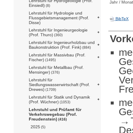
Lehrstuhl für Hydrogeologie (Prof.
Jahr / Monat
Einsiedl)
(8)
Lehrstuhl für Hydrologie und
Flussgebietsmanagement (Prof.
BibTeX
Disse)
Lehrstuhl für Ingenieurgeologie
(Prof. Thuro)
(360)
Vor
Lehrstuhl für Ingenieurholzbau und
Baukonstruktion (Prof. Fink)
(884)
me
Lehrstuhl für Massivbau (Prof.
Ge
Fischer)
(1495)
Ge
Lehrstuhl für Metallbau (Prof.
Mensinger)
(376)
Ve
Lehrstuhl für
Siedlungswasserwirtschaft (Prof.
Fr
Drewes)
(1709)
Lehrstuhl für Statik und Dynamik
me
(Prof. Wüchner)
(1053)
Ge
Lehrstuhl und Prüfamt für
Verkehrswegebau (Prof.
Freudenstein)
(416)
De
2025
(5)