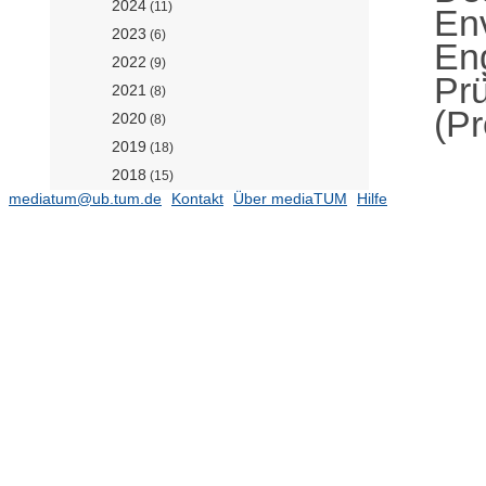
2024
(11)
En
2023
(6)
En
2022
(9)
Pr
2021
(8)
(Pr
2020
(8)
2019
(18)
2018
(15)
mediatum@ub.tum.de
Kontakt
Über mediaTUM
Hilfe
2017
(8)
2016
(9)
2015
(5)
2014
(10)
2013
(14)
2012
(19)
2011
(8)
2010
(9)
2009
(5)
2008
(28)
2007
(11)